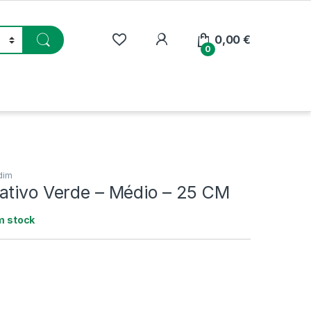
My Account
0,00
€
0
dim
ativo Verde – Médio – 25 CM
m stock