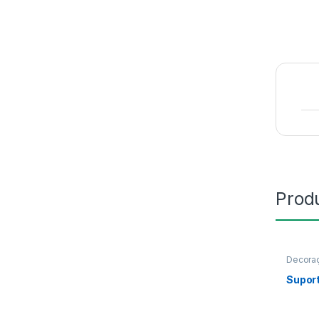
Prod
Decoraç
Suport