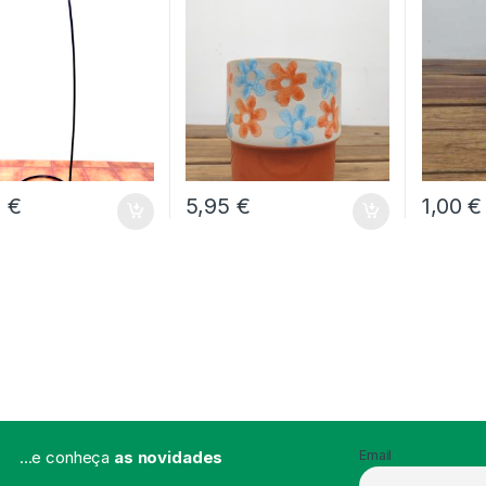
0
€
5,95
€
1,00
€
...e conheça
as novidades
Email