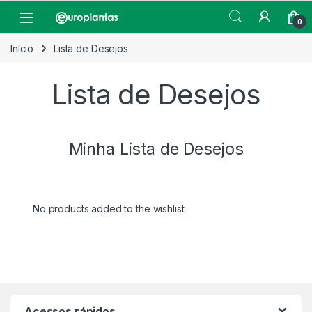
Pular para navegação
Pular para o conteúdo
Open
0
Início
Lista de Desejos
Lista de Desejos
Minha Lista de Desejos
No products added to the wishlist
Acessos rápidos