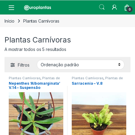
Pular para navegação
Pular para o conteúdo
Open
0
Início
Plantas Carnívoras
Plantas Carnívoras
A mostrar todos os 5 resultados
Filtros
Plantas Carnívoras
,
Plantas de
Plantas Carnívoras
,
Plantas de
Interior
Interior
Nepenthes ‘Albomarginata’
Sarracenia – V.8
V.14 – Suspensão