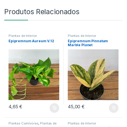
Produtos Relacionados
Plantas de Interior
Plantas de Interior
Epipremnum Aureum V.12
Epipremnum Pinnatum
Marble Planet
4,65
€
45,00
€
Plantas Carnívoras
,
Plantas de
Plantas de Interior
Interior