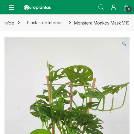
Pular para navegação
Pular para o conteúdo
Open
0
Início
Plantas de Interior
Monstera Monkey Mask V.19