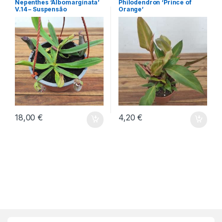
Nepenthes ‘Albomarginata’
Philodendron ‘Prince of
V.14 – Suspensão
Orange’
18,00
€
4,20
€