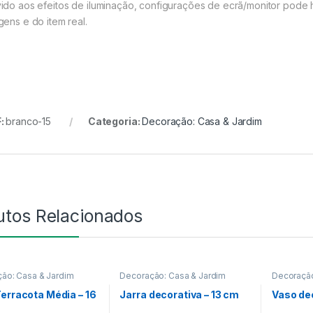
ido aos efeitos de iluminação, configurações de ecrã/monitor pode h
gens e do item real.
:
branco-15
Categoria:
Decoração: Casa & Jardim
utos Relacionados
ão: Casa & Jardim
Decoração: Casa & Jardim
Decoração
erracota Média – 16
Jarra decorativa – 13 cm
Vaso dec