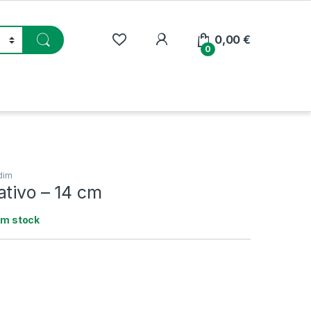
My Account
0,00
€
0
dim
ativo – 14 cm
em stock