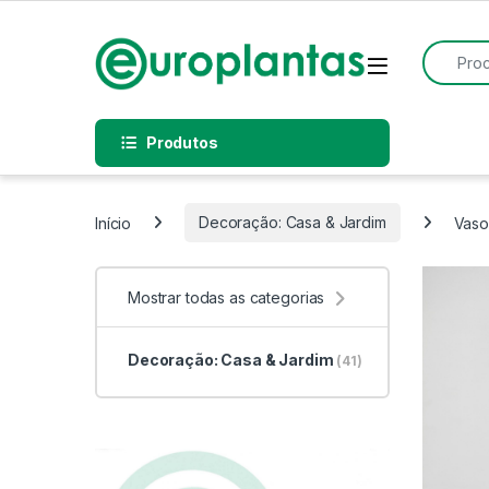
Pular para navegação
Pular para o conteúdo
Procurar
Open
Produtos
Início
Decoração: Casa & Jardim
Vaso
Mostrar todas as categorias
Decoração: Casa & Jardim
(41)