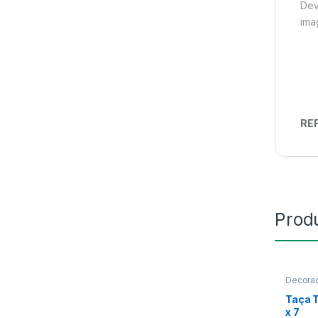
Dev
ima
REF
Prod
Decoraç
Taça T
x 7