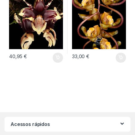
40,95
€
33,00
€
Acessos rápidos