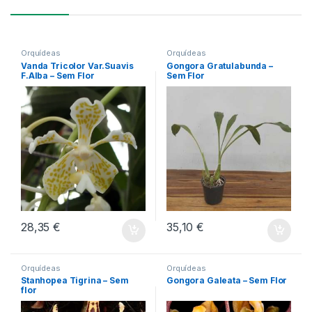
Orquídeas
Orquídeas
Vanda Tricolor Var.Suavis
Gongora Gratulabunda –
F.Alba – Sem Flor
Sem Flor
28,35
€
35,10
€
Orquídeas
Orquídeas
Stanhopea Tigrina – Sem
Gongora Galeata – Sem Flor
flor