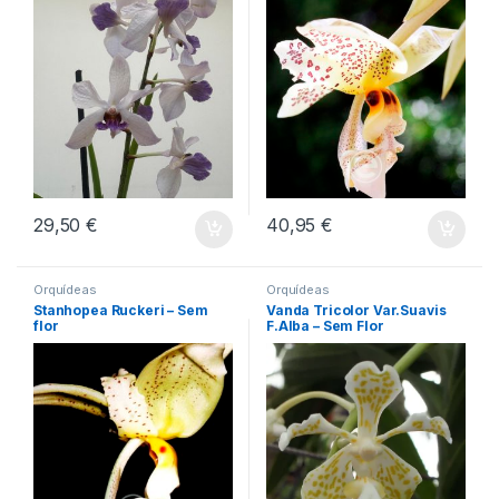
29,50
€
40,95
€
Orquídeas
Orquídeas
Stanhopea Ruckeri – Sem
Vanda Tricolor Var.Suavis
flor
F.Alba – Sem Flor