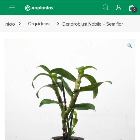
Pular para navegação
Pular para o conteúdo
Open
0
Início
Orquídeas
Dendrobium Nobile – Sem flor