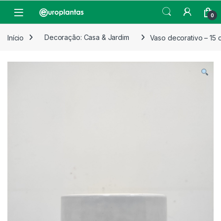
Pular para navegação
Pular para o conteúdo
Open
0
Início
Decoração: Casa & Jardim
Vaso decorativo – 15 