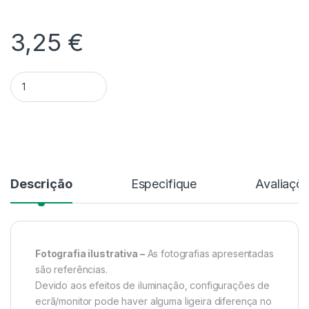
3,25
€
Quantidade Vaso decorativo - 15 cm
Alternative:
Descrição
Especifique
Avaliaçõ
Fotografia ilustrativa –
As fotografias apresentadas
são referências.
Devido aos efeitos de iluminação, configurações de
ecrã/monitor pode haver alguma ligeira diferença no