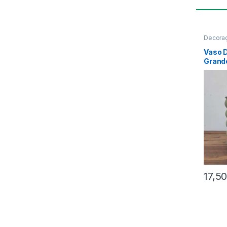
Decoraç
Vaso D
Grand
17,5