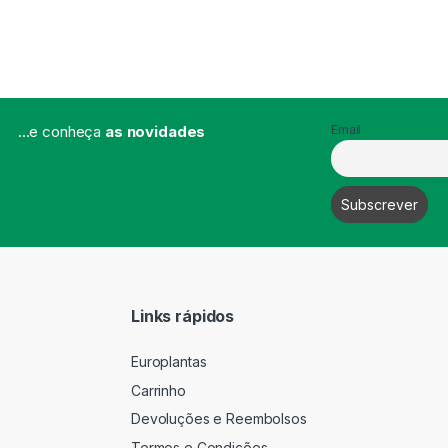
...e conheça
as novidades
Email
Links rápidos
Europlantas
Carrinho
Devoluções e Reembolsos
Termos e Condições