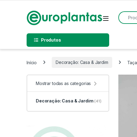
Pular para navegação
Pular para o conteúdo
Procurar
Open
Produtos
Início
Decoração: Casa & Jardim
Taça
Mostrar todas as categorias
Decoração: Casa & Jardim
(41)