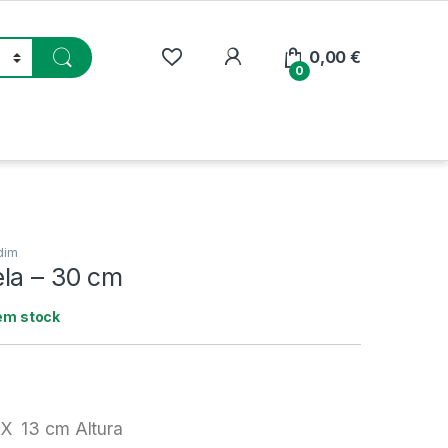
My Account
0,00
€
0
dim
la – 30 cm
em stock
X 13 cm Altura