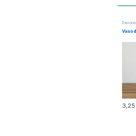
Decoraç
Vaso d
3,2