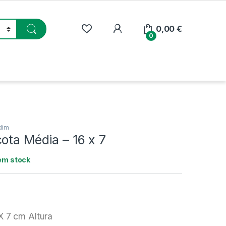
My Account
0,00
€
0
dim
ota Média – 16 x 7
em stock
X 7 cm Altura