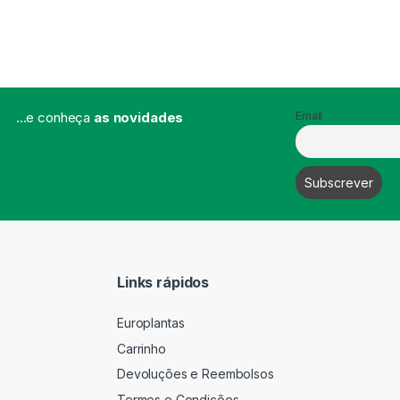
...e conheça
as novidades
Email
Links rápidos
Europlantas
Carrinho
Devoluções e Reembolsos
Termos e Condições