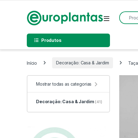
Pular para navegação
Pular para o conteúdo
Procurar
Open
Produtos
Início
Decoração: Casa & Jardim
Taça
Mostrar todas as categorias
Decoração: Casa & Jardim
(41)