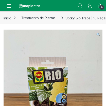
Pular para navegação
Pular para o conteúdo
Open
0
Início
Tratamento de Plantas
Sticky Bio Traps | 10 Peça