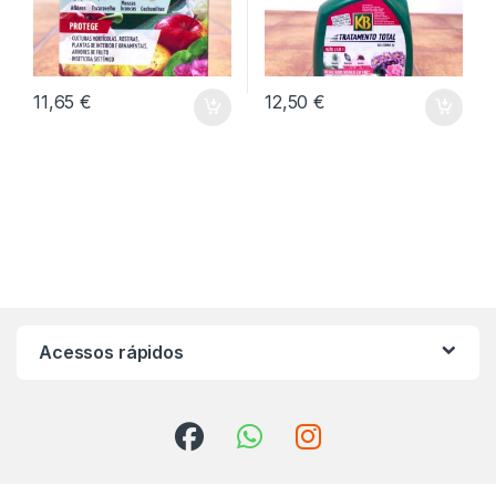
11,65
€
12,50
€
Acessos rápidos