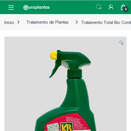
Pular para navegação
Pular para o conteúdo
Open
0
Início
Tratamento de Plantas
Tratamento Total Bio Com