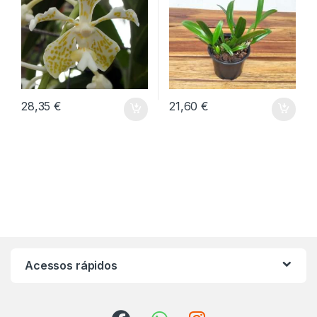
28,35
€
21,60
€
Acessos rápidos