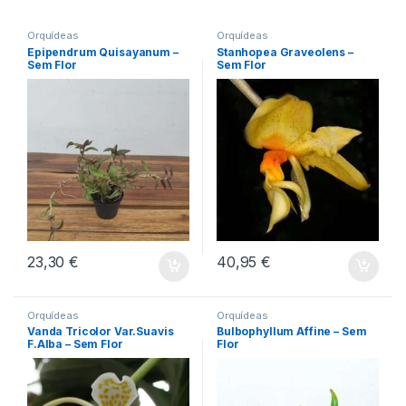
Orquídeas
Orquídeas
Epipendrum Quisayanum –
Stanhopea Graveolens –
Sem Flor
Sem Flor
23,30
€
40,95
€
Orquídeas
Orquídeas
Vanda Tricolor Var.Suavis
Bulbophyllum Affine – Sem
F.Alba – Sem Flor
Flor