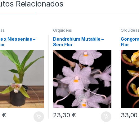
utos Relacionados
eas
Orquídeas
Orquídea
e x Niesseniae –
Dendrobium Mutabile –
Gongora
lor
Sem Flor
Flor
0
€
23,30
€
33,0