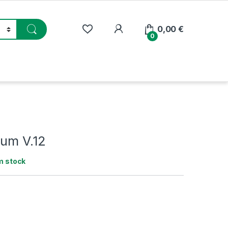
My Account
0,00
€
0
lum V.12
m stock