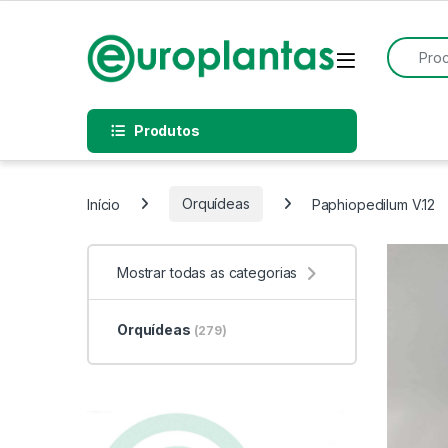
Pular para navegação
Pular para o conteúdo
Procurar
Open
Produtos
Início
Orquídeas
Paphiopedilum V.12
Mostrar todas as categorias
Orquídeas
(279)