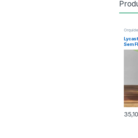
Prod
Orquíd
Lycast
Sem F
35,1