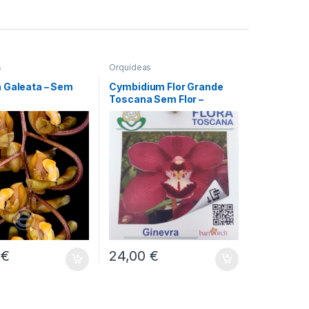
s
Orquídeas
 Galeata – Sem
Cymbidium Flor Grande
Toscana Sem Flor –
Ginevra
0
€
24,00
€