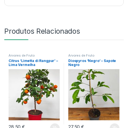
Produtos Relacionados
Árvores de Fruto
Árvores de Fruto
Citrus ‘Limetta di Rangpur’ –
Diospyros ‘Negro’ – Sapote
Lima Vermelha
Negro
28,50
€
27,50
€