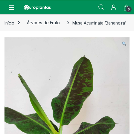
Pular para navegação
Pular para o conteúdo
Open
0
Início
Árvores de Fruto
Musa Acuminata ‘Bananeira’