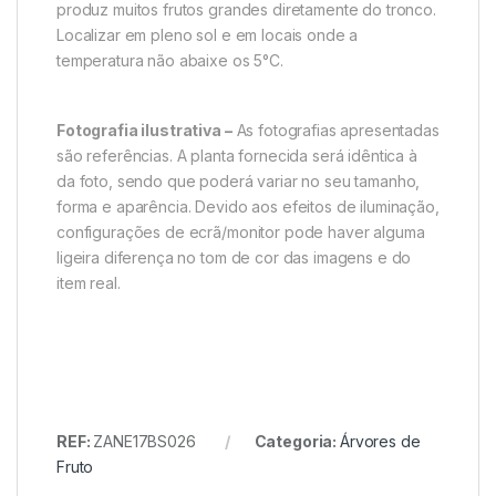
produz muitos frutos grandes diretamente do tronco.
Localizar em pleno sol e em locais onde a
temperatura não abaixe os 5°C.
Fotografia ilustrativa –
As fotografias apresentadas
são referências. A planta fornecida será idêntica à
da foto, sendo que poderá variar no seu tamanho,
forma e aparência. Devido aos efeitos de iluminação,
configurações de ecrã/monitor pode haver alguma
ligeira diferença no tom de cor das imagens e do
item real.
REF:
ZANE17BS026
Categoria:
Árvores de
Fruto