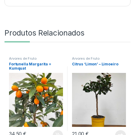
Produtos Relacionados
Árvores de Fruto
Árvores de Fruto
Fortunella Margarita =
Citrus ‘Limon’ – Limoeiro
Kumquat
34,50
€
21,00
€