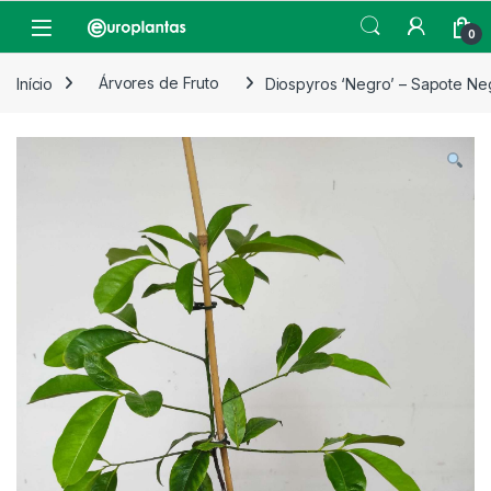
Pular para navegação
Pular para o conteúdo
Open
0
Início
Árvores de Fruto
Diospyros ‘Negro’ – Sapote Ne