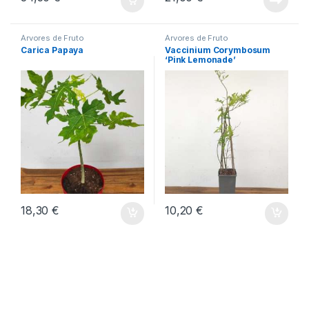
Árvores de Fruto
Árvores de Fruto
Carica Papaya
Vaccinium Corymbosum
‘Pink Lemonade’
18,30
€
10,20
€