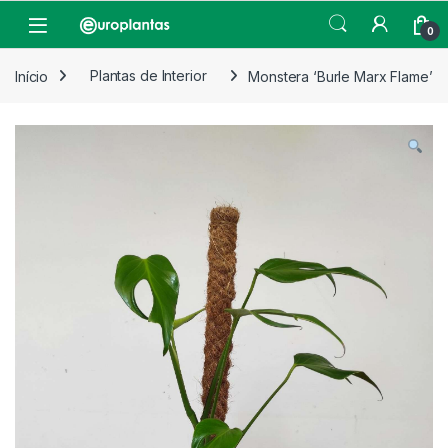
Pular para navegação
Pular para o conteúdo
Open
0
Início
Plantas de Interior
Monstera ‘Burle Marx Flame’