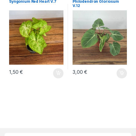
Syngonium Red Heart V.7
Philodendron Gloriosum
V.12
1,50
€
3,00
€