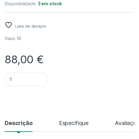
Disponibilidade:
3 em stock
Lista de desejos
Vaso: 19
88,00
€
Quantidade Monstera 'Burle Marx Flame'
Alternative:
Descrição
Especifique
Avaliaçõ