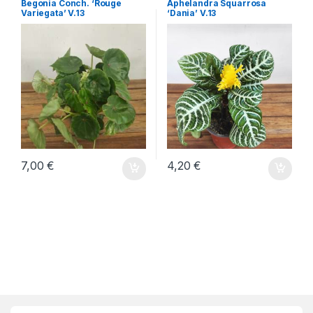
Begonia Conch. ‘Rouge
Aphelandra Squarrosa
Variegata’ V.13
‘Dania’ V.13
7,00
€
4,20
€