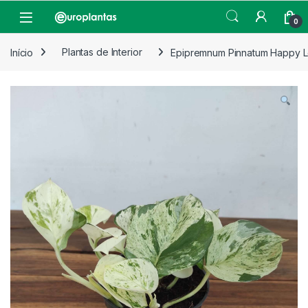
Pular para navegação
Pular para o conteúdo
Open
0
Início
Plantas de Interior
Epipremnum Pinnatum Happy L