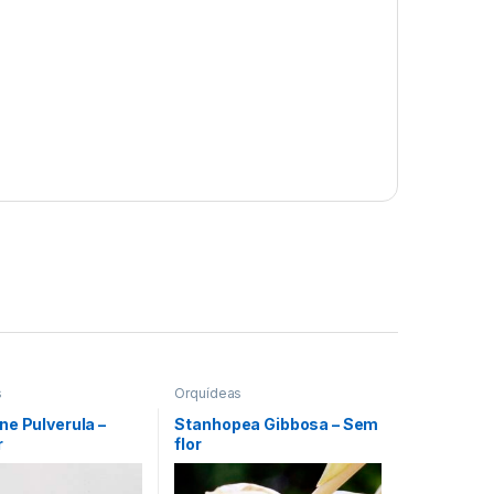
s
Orquídeas
ne Pulverula –
Stanhopea Gibbosa – Sem
r
flor