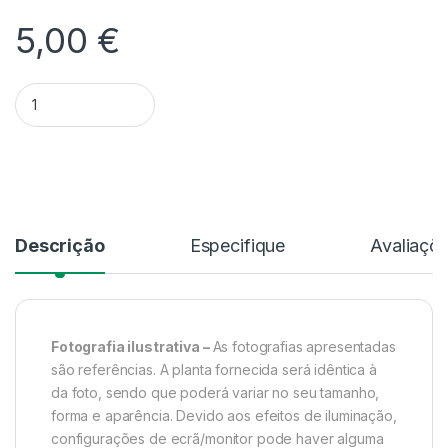
5,00
€
Quantidade Cattleya Sem Flor - V.12
Alternative:
Descrição
Especifique
Avaliaçõ
Fotografia ilustrativa –
As fotografias apresentadas
são referências. A planta fornecida será idêntica à
da foto, sendo que poderá variar no seu tamanho,
forma e aparência. Devido aos efeitos de iluminação,
configurações de ecrã/monitor pode haver alguma