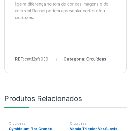
ligeira diferença no tom de cor das imagens e do
item real.Plantas podem apresentar cortes e/ou
cicatrizes.
REF:
catt12sfs039
Categoria:
Orquídeas
Produtos Relacionados
Orquídeas
Orquídeas
Cymbidium Flor Grande
Vanda Tricolor Var.Suavis