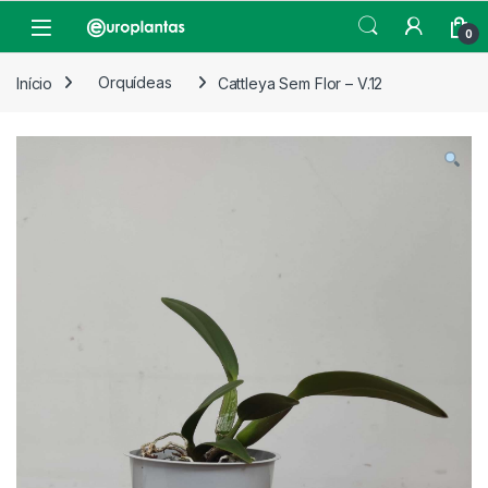
Pular para navegação
Pular para o conteúdo
Open
0
Início
Orquídeas
Cattleya Sem Flor – V.12