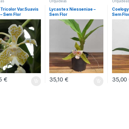
eas
Orquídeas
Orquídea
Tricolor Var.Suavis
Lycaste x Niesseniae –
Coelogy
 – Sem Flor
Sem Flor
Sem Flo
35
€
35,10
€
35,00