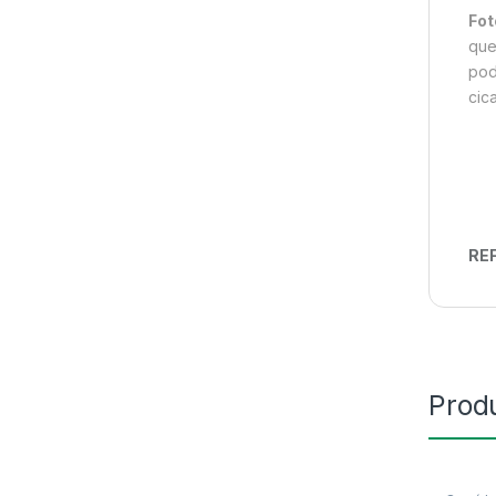
Fot
que
pod
cica
REF
Prod