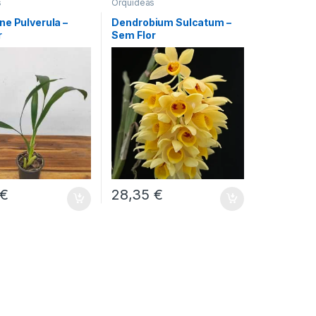
s
Orquídeas
ne Pulverula –
Dendrobium Sulcatum –
r
Sem Flor
€
28,35
€