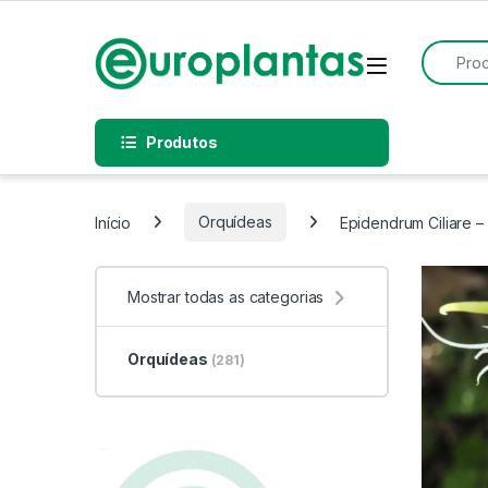
Pular para navegação
Pular para o conteúdo
Procurar
Open
Produtos
Início
Orquídeas
Epidendrum Ciliare –
Mostrar todas as categorias
Orquídeas
(281)