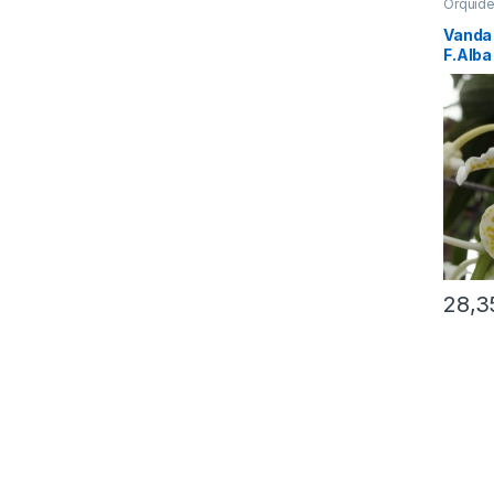
Orquíd
Vanda 
F.Alba
28,