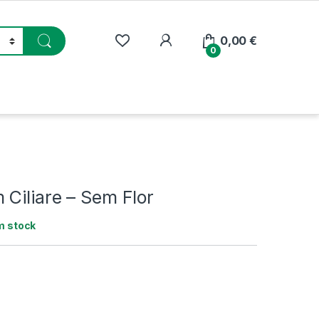
My Account
0,00
€
0
Ciliare – Sem Flor
m stock