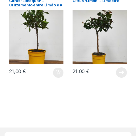
Citrus ‘Limequat’ –
Citrus ‘Limon’ – Limoeiro
Cruzamento entre Limão e K
umquat
21,00
€
21,00
€