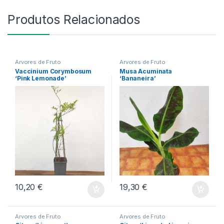
Produtos Relacionados
Árvores de Fruto
Árvores de Fruto
Vaccinium Corymbosum
Musa Acuminata
‘Pink Lemonade’
‘Bananeira’
10,20
€
19,30
€
Árvores de Fruto
Árvores de Fruto