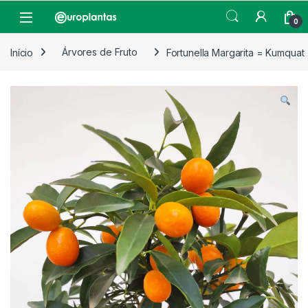
Pular para navegação
Pular para o conteúdo
Open
0
Início
Árvores de Fruto
Fortunella Margarita = Kumquat