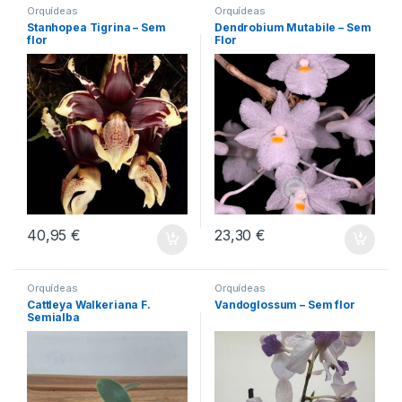
Orquídeas
Orquídeas
Stanhopea Tigrina – Sem
Dendrobium Mutabile – Sem
flor
Flor
40,95
€
23,30
€
Orquídeas
Orquídeas
Cattleya Walkeriana F.
Vandoglossum – Sem flor
Semialba