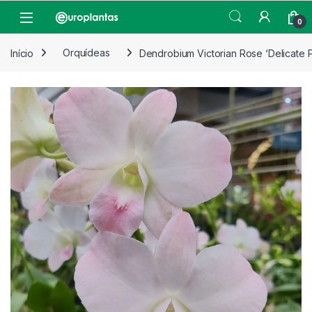
Pular para navegação
Pular para o conteúdo
Open
0
Início
Orquídeas
Dendrobium Victorian Rose ‘Delicate 