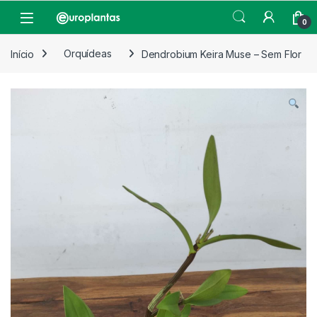
Pular para navegação
Pular para o conteúdo
Open
0
Início
Orquídeas
Dendrobium Keira Muse – Sem Flor