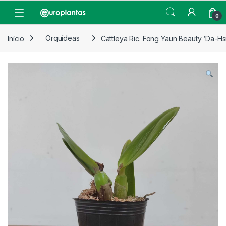
Pular para navegação
Pular para o conteúdo
Open
0
Início
Orquídeas
Cattleya Ric. Fong Yaun Beauty ‘Da-Hsi