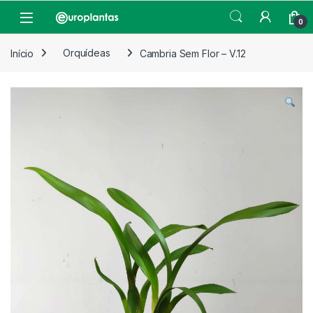
Pular para navegação
Pular para o conteúdo
Open
0
Início
Orquídeas
Cambria Sem Flor – V.12