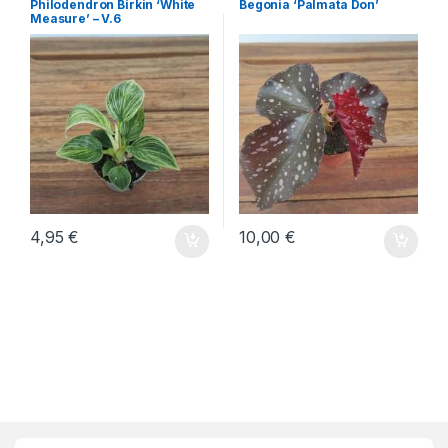
Philodendron Birkin ‘White
Begonia ‘Palmata Don’
Measure’ – V.6
4,95
€
10,00
€