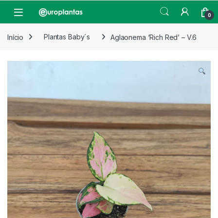
Pular para navegação
Pular para o conteúdo
Open
0
Início
Plantas Baby´s
Aglaonema ‘Rich Red’ – V.6