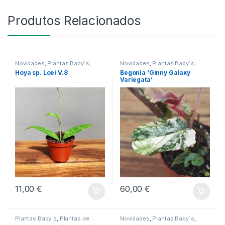
Produtos Relacionados
Novidades
,
Plantas Baby´s
,
Novidades
,
Plantas Baby´s
,
Plantas de Interior
Plantas de Interior
Hoya sp. Loei V.8
Begonia ‘Ginny Galaxy
Variegata’
11,00
€
60,00
€
Plantas Baby´s
,
Plantas de
Novidades
,
Plantas Baby´s
,
Interior
Plantas de Interior