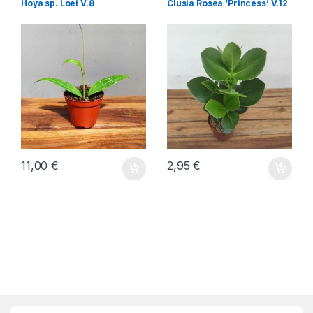
Hoya sp. Loei V.8
Clusia Rosea ‘Princess’ V.12
11,00
€
2,95
€