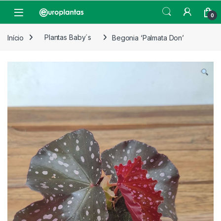
Pular para navegação
Pular para o conteúdo
Open
0
Início
Plantas Baby´s
Begonia ‘Palmata Don’