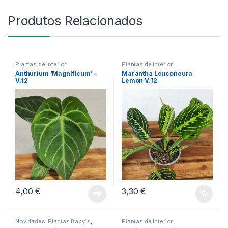
Produtos Relacionados
Plantas de Interior
Plantas de Interior
Anthurium ‘Magnificum’ –
Marantha Leuconeura
V.12
Lemon V.12
4,00
€
3,30
€
Novidades
,
Plantas Baby´s
,
Plantas de Interior
Plantas de Interior