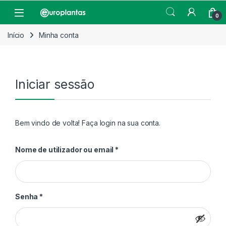
Pular para navegação
Pular para o conteúdo
Open
0
Início
Minha conta
Iniciar sessão
Bem vindo de volta! Faça login na sua conta.
Obrigatório
Nome de utilizador ou email
*
Obrigatório
Senha
*