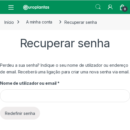
Pular para navegação
Pular para o conteúdo
Open
0
Início
A minha conta
Recuperar senha
Recuperar senha
Perdeu a sua senha? Indique o seu nome de utilizador ou endereço
de email. Receberá uma ligação para criar uma nova senha via email.
Obrigatório
Nome de utilizador ou email
*
Redefinir senha
Alternative: