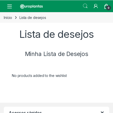
Pular para navegação
Pular para o conteúdo
Open
0
Início
Lista de desejos
Lista de desejos
Minha Lista de Desejos
No products added to the wishlist
Acessos rápidos