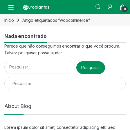
Pular para navegação
Pular para o conteúdo
Open
0
Início
Artigo etiquetados “woocommerce”
Nada encontrado
Parece que não conseguimos encontrar o que você procura.
Talvez pesquisar possa ajudar.
Pesquisar por:
Pesquisar por:
About Blog
Lorem ipsum dolor sit amet, consectetur adipiscing elit. Sed