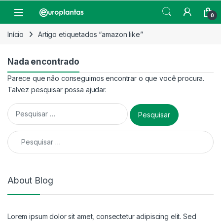
Pular para navegação
Pular para o conteúdo
Open
0
Início
Artigo etiquetados “amazon like”
Nada encontrado
Parece que não conseguimos encontrar o que você procura.
Talvez pesquisar possa ajudar.
Pesquisar por:
Pesquisar por:
About Blog
Lorem ipsum dolor sit amet, consectetur adipiscing elit. Sed