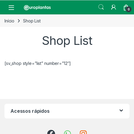
Pular para navegação
Pular para o conteúdo
Open
0
Início
Shop List
Shop List
[sv_shop style=”list” number=”12″]
Acessos rápidos