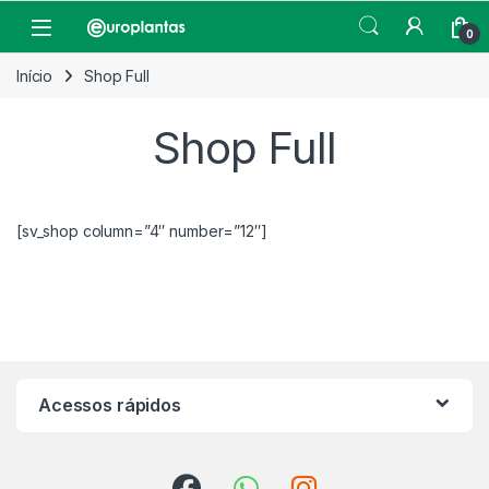
Pular para navegação
Pular para o conteúdo
Open
0
Início
Shop Full
Shop Full
[sv_shop column=”4″ number=”12″]
Acessos rápidos