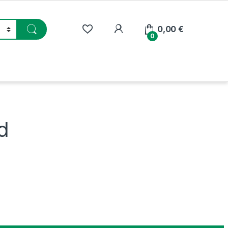
My Account
0,00
€
0
d