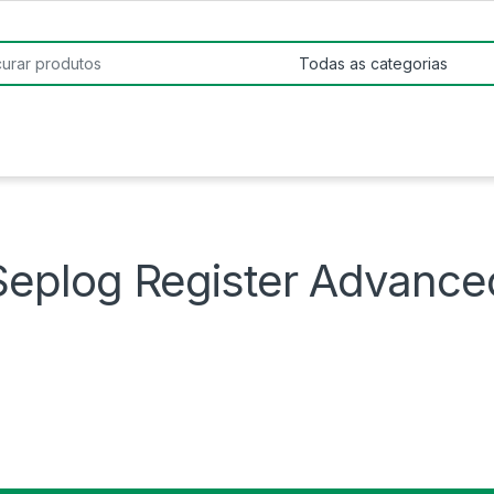
:
Seplog Register Advance