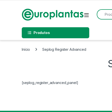
Pular para navegação
Pular para o conteúdo
Procurar
Open
Produtos
Início
Seplog Register Advanced
[seplog_register_advanced_panel]