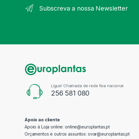
Subscreva a nossa Newsletter
Ligue! Chamada de rede fixa nacional
256 581 080
Apoio ao cliente
Apoio à Loja online:
online@europlantas.pt
Orçamentos e outros assuntos:
ovar@europlantas.pt