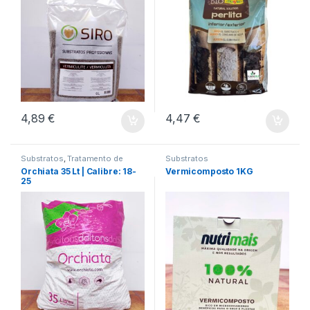
4,89
€
4,47
€
Substratos
,
Tratamento de
Substratos
Plantas
Orchiata 35 Lt | Calibre: 18-
Vermicomposto 1KG
25