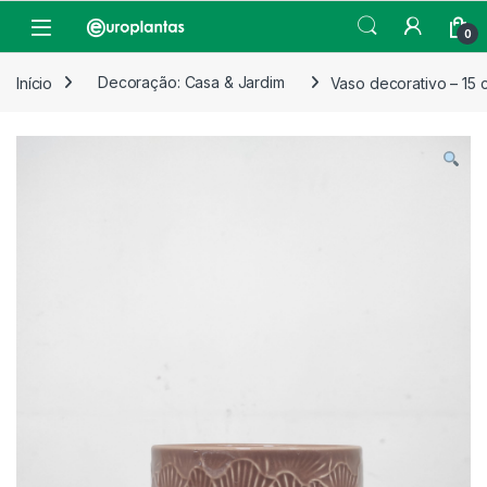
Pular para navegação
Pular para o conteúdo
Open
0
Início
Decoração: Casa & Jardim
Vaso decorativo – 15 