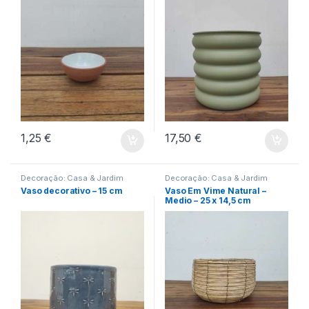
1,25
€
17,50
€
Decoração: Casa & Jardim
Decoração: Casa & Jardim
Vaso decorativo – 15 cm
Vaso Em Vime Natural –
Medio – 25 x 14,5 cm