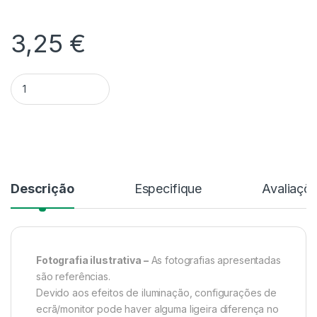
3,25
€
Quantidade Vaso decorativo - 15 cm
Alternative:
Descrição
Especifique
Avaliaçõ
Fotografia ilustrativa –
As fotografias apresentadas
são referências.
Devido aos efeitos de iluminação, configurações de
ecrã/monitor pode haver alguma ligeira diferença no