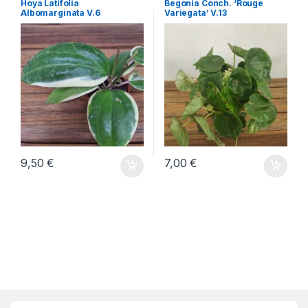
Hoya Latifolia
Begonia Conch. ‘Rouge
Albomarginata V.6
Variegata’ V.13
9,50
€
7,00
€