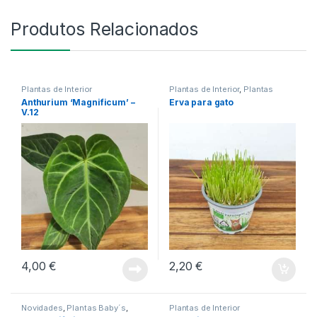
Produtos Relacionados
Plantas de Interior
Plantas de Interior
,
Plantas
Exterior
Anthurium ‘Magnificum’ –
Erva para gato
V.12
4,00
€
2,20
€
Novidades
,
Plantas Baby´s
,
Plantas de Interior
Plantas de Interior