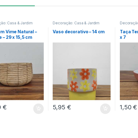
ão: Casa & Jardim
Decoração: Casa & Jardim
Decoração
m Vime Natural –
Vaso decorativo – 14 cm
Taça Ter
 – 29 x 15,5 cm
x 7
0
€
5,95
€
1,50
€