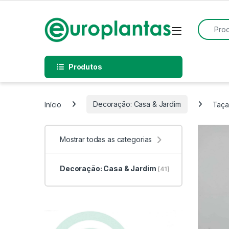
Pular para navegação
Pular para o conteúdo
Procurar
Open
Produtos
Início
Decoração: Casa & Jardim
Taça
Mostrar todas as categorias
Decoração: Casa & Jardim
(41)