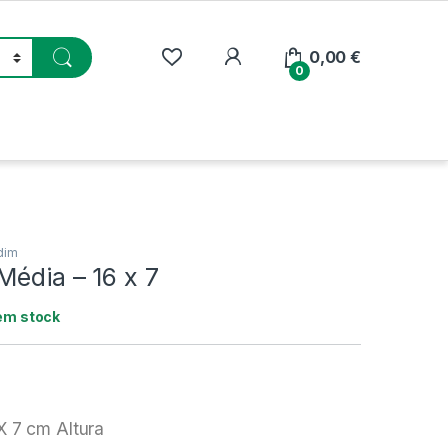
My Account
0,00
€
0
dim
Média – 16 x 7
em stock
X 7 cm Altura