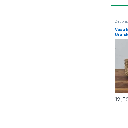
Decoraç
Vaso E
Grande
12,5