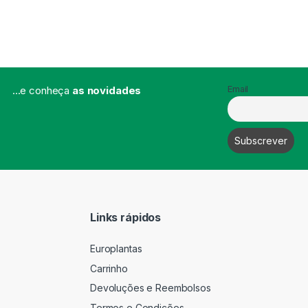
...e conheça
as novidades
Email
Links rápidos
Europlantas
Carrinho
Devoluções e Reembolsos
Termos e Condições