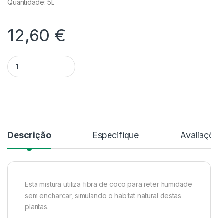
Quantidade: 5L
12,60
€
Quantidade Substrato Para Calathea & Maranta - 5L
Alternative:
Descrição
Especifique
Avaliaçõ
Esta mistura utiliza fibra de coco para reter humidade
sem encharcar, simulando o habitat natural destas
plantas.