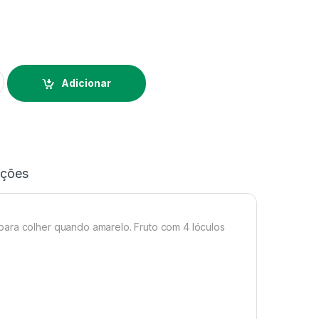
es pimento quadrato d'asti
Alternative:
Adicionar
ações
para colher quando amarelo. Fruto com 4 lóculos