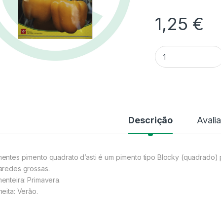
1,25
€
Quantidade Sement
Descrição
Avali
entes pimento quadrato d’asti é um pimento tipo Blocky (quadrado) 
aredes grossas.
enteira: Primavera.
heita: Verão.