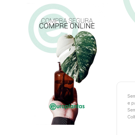
Sem
e p
Sem
Col