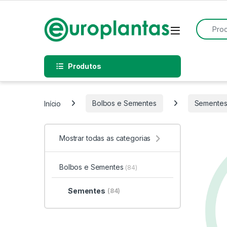
Pular para navegação
Pular para o conteúdo
Procurar
Open
Produtos
Início
Bolbos e Sementes
Semente
Mostrar todas as categorias
Bolbos e Sementes
(84)
Sementes
(84)