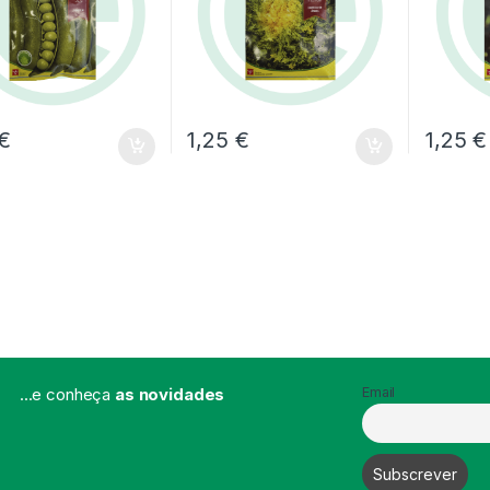
€
1,25
€
1,25
€
...e conheça
as novidades
Email