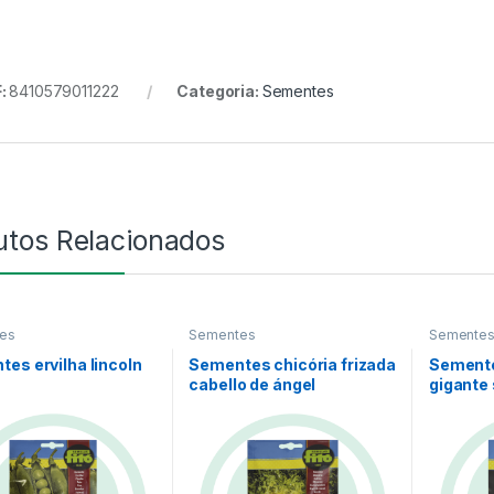
:
8410579011222
Categoria:
Sementes
utos Relacionados
es
Sementes
Semente
es ervilha lincoln
Sementes chicória frizada
Semente
cabello de ángel
gigante 
negro