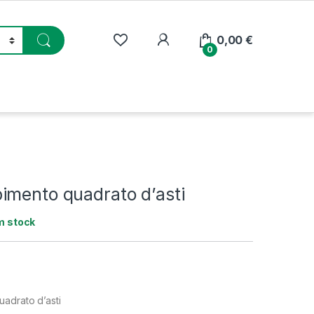
My Account
0,00
€
0
imento quadrato d’asti
m stock
adrato d’asti