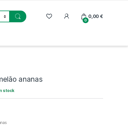
My Account
0,00
€
0
melão ananas
m stock
anas