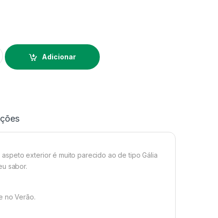
tes melão ananas
Alternative:
Adicionar
ações
speto exterior é muito parecido ao de tipo Gália
eu sabor.
e no Verão.