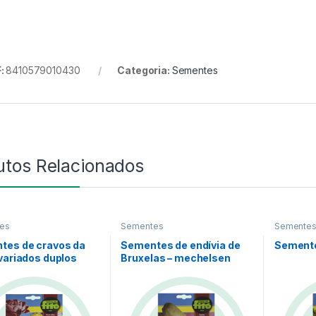
:
8410579010430
Categoria:
Sementes
utos Relacionados
es
Sementes
Semente
tes de cravos da
Sementes de endívia de
Sementes
variados duplos
Bruxelas – mechelsen
middlevroef