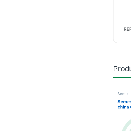
REF
Prod
Sement
Semen
china 