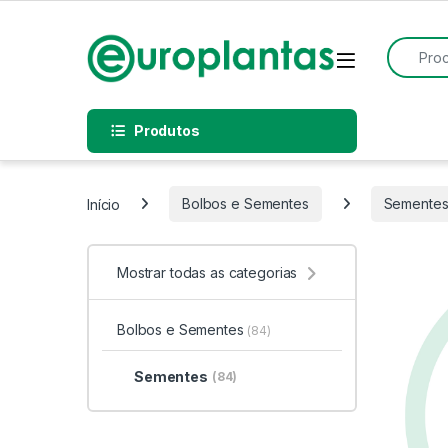
Pular para navegação
Pular para o conteúdo
Procurar
Open
Produtos
Início
Bolbos e Sementes
Semente
Mostrar todas as categorias
Bolbos e Sementes
(84)
Sementes
(84)