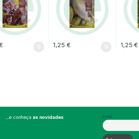
€
1,25
€
1,25
€
...e conheça
as novidades
Email