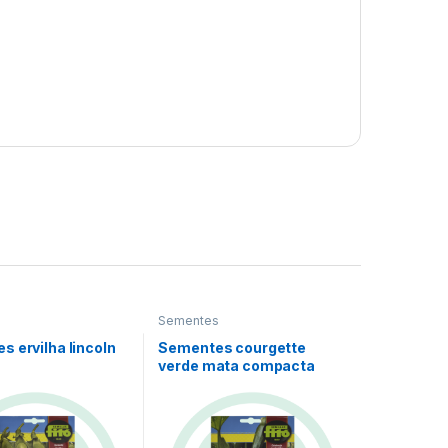
s
Sementes
 ervilha lincoln
Sementes courgette
verde mata compacta