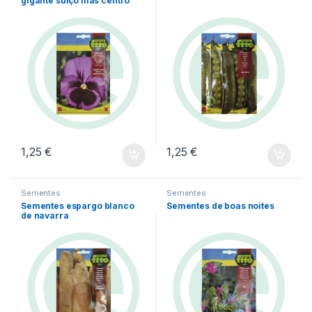
gigante suiço lilás centro
negro
1,25
€
1,25
€
Sementes
Sementes
Sementes espargo blanco
Sementes de boas noites
de navarra