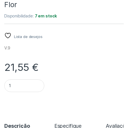
Flor
Disponibilidade:
7 em stock
Lista de desejos
V.9
21,55
€
Quantidade Scaphosepalum Verrucosum - Sem Flor
Alternative:
Descrição
Especifique
Avaliaçõ