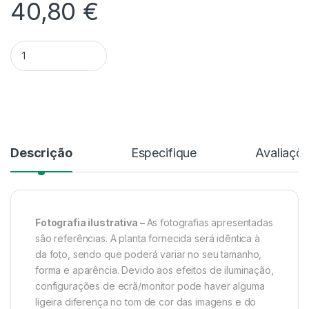
40,80
€
Quantidade Rhyncholaeliocattleya Triumphal Coronation 'Seto
Alternative:
Descrição
Especifique
Avaliaçõ
Fotografia ilustrativa –
As fotografias apresentadas
são referências. A planta fornecida será idêntica à
da foto, sendo que poderá variar no seu tamanho,
forma e aparência. Devido aos efeitos de iluminação,
configurações de ecrã/monitor pode haver alguma
ligeira diferença no tom de cor das imagens e do