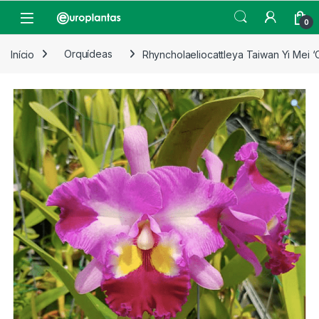
Pular para navegação
Pular para o conteúdo
Open
0
Início
Orquídeas
Rhyncholaeliocattleya Taiwan Yi Mei ‘