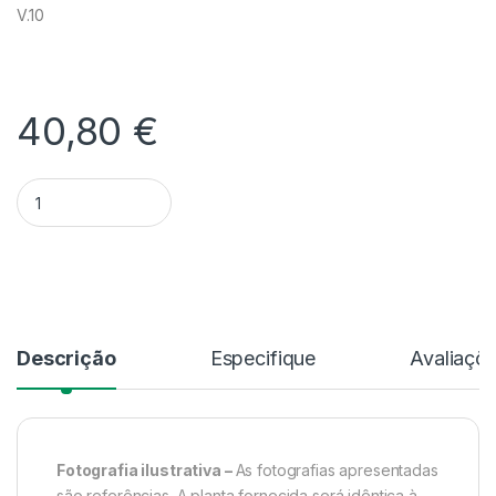
V.10
40,80
€
Quantidade Rhyncholaeliocattleya Taiwan Yi Mei 'Crazy Night'
Alternative:
Descrição
Especifique
Avaliaçõ
Fotografia ilustrativa –
As fotografias apresentadas
são referências. A planta fornecida será idêntica à