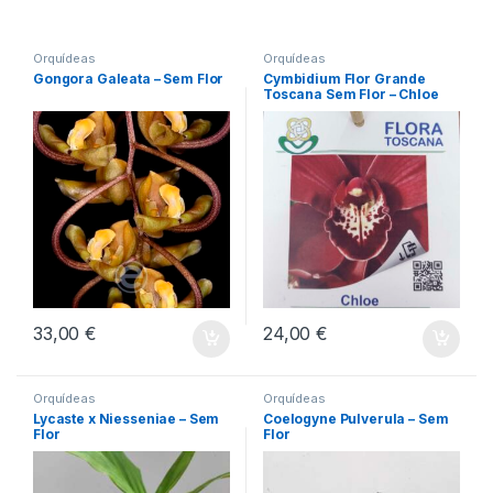
Orquídeas
Orquídeas
Gongora Galeata – Sem Flor
Cymbidium Flor Grande
Toscana Sem Flor – Chloe
33,00
€
24,00
€
Orquídeas
Orquídeas
Lycaste x Niesseniae – Sem
Coelogyne Pulverula – Sem
Flor
Flor