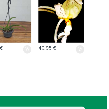
€
40,95
€