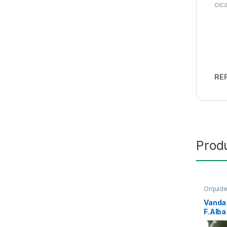
cica
REF
Prod
Orquíd
Vanda 
F.Alba