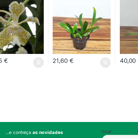
35
€
21,60
€
40,00
...e conheça
as novidades
Email