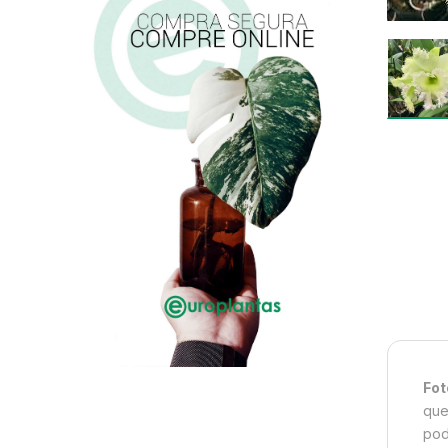
Fot
que
pod