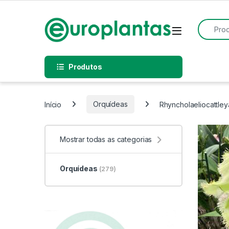
Pular para navegação
Pular para o conteúdo
Procurar
Open
Produtos
Início
Orquídeas
Rhyncholaeliocattleya
Mostrar todas as categorias
Orquídeas
(279)