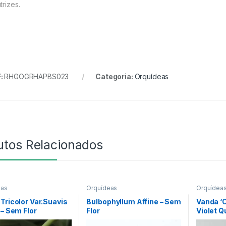
trizes.
:
RHGOGRHAPBS023
Categoria:
Orquídeas
utos Relacionados
eas
Orquídeas
Orquídea
Tricolor Var.Suavis
Bulbophyllum Affine – Sem
Vanda ‘C
 – Sem Flor
Flor
Violet 