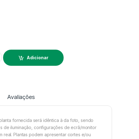
laeliocattleya Golf Green 'Hair Pig' - Sem Flor
Alternative:
Adicionar
Avaliações
planta fornecida será idêntica à da foto, sendo
s de iluminação, configurações de ecrã/monitor
m real. Plantas podem apresentar cortes e/ou