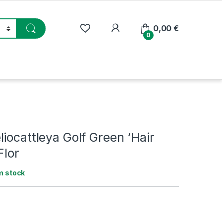
My Account
0,00
€
0
iocattleya Golf Green ‘Hair
Flor
m stock