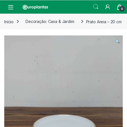
Pular para navegação
Pular para o conteúdo
Open
0
Início
Decoração: Casa & Jardim
Prato Areia – 20 cm