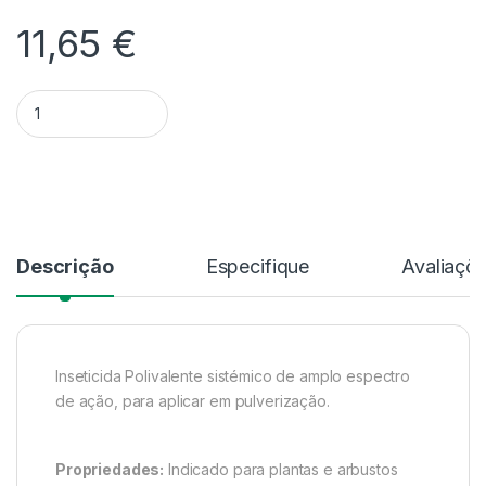
11,65
€
Quantidade Polysect Ultra SL | 100 Ml
Alternative:
Descrição
Especifique
Avaliaçõ
Inseticida Polivalente sistémico de amplo espectro
de ação, para aplicar em pulverização.
Propriedades:
Indicado para plantas e arbustos