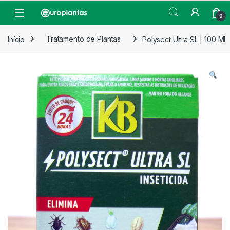
Pular para navegação
Pular para o conteúdo
Open
0
Início
Tratamento de Plantas
Polysect Ultra SL | 100 Ml