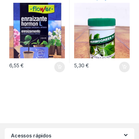
6,55
€
5,30
€
Acessos rápidos